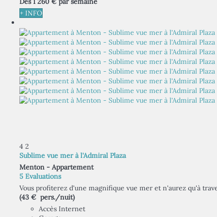
Dès
1 260 €
par semaine
+ INFO
4
2
Sublime vue mer à l'Admiral Plaza
Menton -
Appartement
5 Évaluations
Vous profiterez d'une magnifique vue mer et n'aurez qu'à traver
(43 € pers./nuit)
Accès Internet