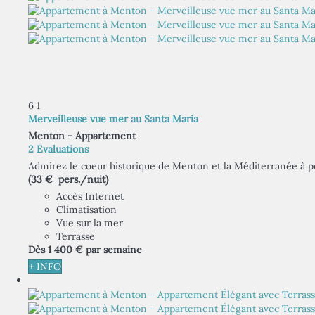
6
1
Merveilleuse vue mer au Santa Maria
Menton -
Appartement
2 Évaluations
Admirez le coeur historique de Menton et la Méditerranée à per
(33 € pers./nuit)
Accès Internet
Climatisation
Vue sur la mer
Terrasse
Dès
1 400 €
par semaine
+ INFO