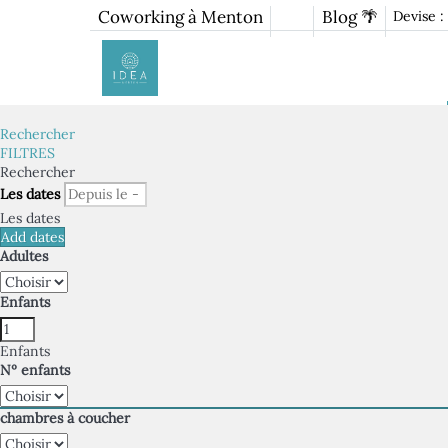
Coworking à Menton
Blog 🌴
Devise :
Rechercher
FILTRES
Rechercher
Les dates
Les dates
Add dates
Adultes
Enfants
Enfants
Nº enfants
chambres à coucher