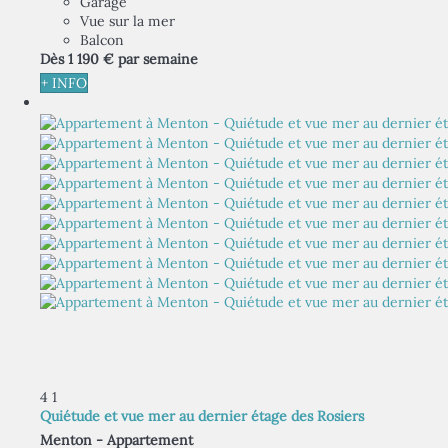
Garage
Vue sur la mer
Balcon
Dès
1 190 €
par semaine
+ INFO
4
1
Quiétude et vue mer au dernier étage des Rosiers
Menton -
Appartement