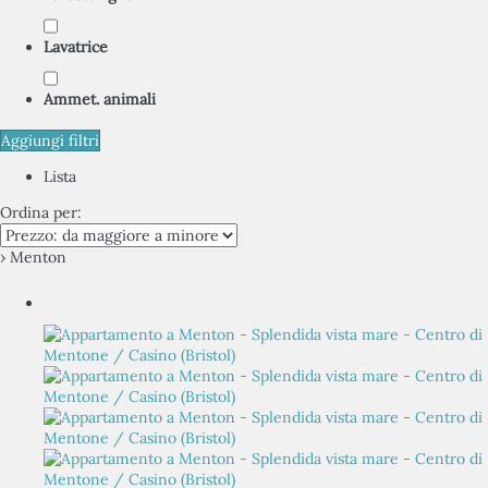
Lavatrice
Ammet. animali
Aggiungi filtri
Lista
Ordina per:
› Menton